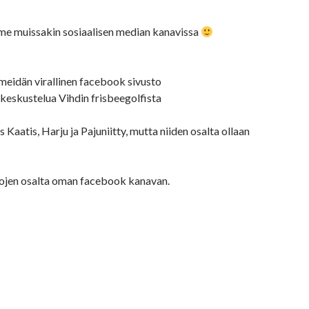
me muissakin sosiaalisen median kanavissa
meidän virallinen facebook sivusto
keskustelua Vihdin frisbeegolfista
aatis, Harju ja Pajuniitty, mutta niiden osalta ollaan
ojen osalta oman facebook kanavan.