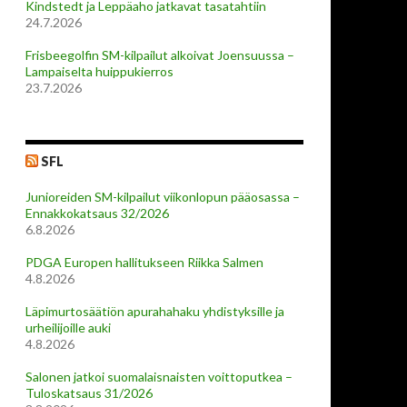
Kindstedt ja Leppäaho jatkavat tasatahtiin
24.7.2026
Frisbeegolfin SM-kilpailut alkoivat Joensuussa –
Lampaiselta huippukierros
23.7.2026
SFL
Junioreiden SM-kilpailut viikonlopun pääosassa –
Ennakkokatsaus 32/2026
6.8.2026
PDGA Europen hallitukseen Riikka Salmen
4.8.2026
Läpimurtosäätiön apurahahaku yhdistyksille ja
urheilijoille auki
4.8.2026
Salonen jatkoi suomalaisnaisten voittoputkea –
Tuloskatsaus 31/2026