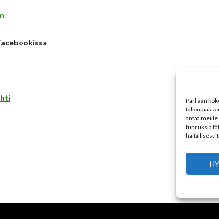
um
 Facebookissa
hti
Parhaan koke
tallentaakse
antaa meille 
tunnuksia tä
haitallisesti
HY