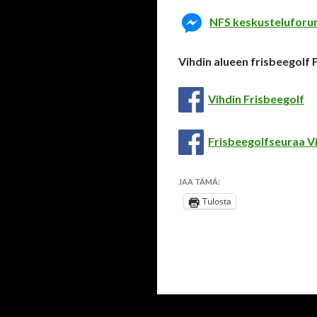
NFS keskustelufor
Vihdin alueen frisbeegolf
Vihdin Frisbeegolf
Frisbeegolfseuraa Vi
JAA TÄMÄ:
Tulosta