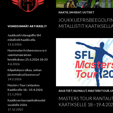
KAATIS
,
SM KISAT
,
UUTISET
JOUKKUEFRISBEEGOLFI
MITALLISTIT KAATIKSELL
VIIMEISIMMÄT ARTIKKELIT
Joukkuefrisbeegolfin SM
mitallistit Kaatiksella
11.6.2026
Nummelan frisbeeseura ry:n
sääntömääräinen
kevätkokous 25.6.2026 18-20
4.6.2026
Kilpailukausi alkaa, onhan
jäsenmaksut kunnossa?
14.3.2026
Masters Tour rantautuu
Kaatikselle 18.–19.4.2026
ASUSTEET
,
KILPAILUT
,
MASTERSTOUR
,
U
21.1.2026
MASTERS TOUR RANTAU
Kaatiksen kausipelioikeudet
KAATIKSELLE 18.–19.4.20
vuodelle 2026
17.12.2025