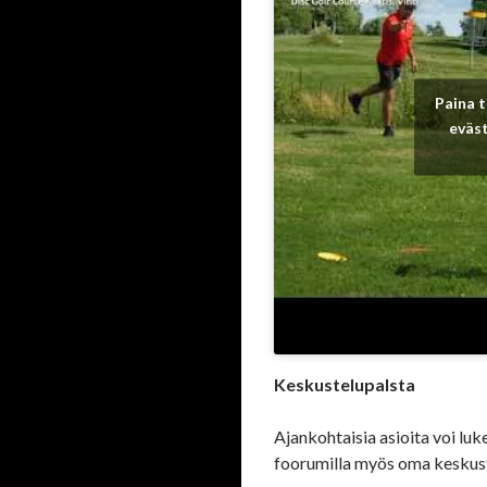
Paina t
eväst
Keskustelupalsta
Ajankohtaisia asioita voi luk
foorumilla myös oma keskust