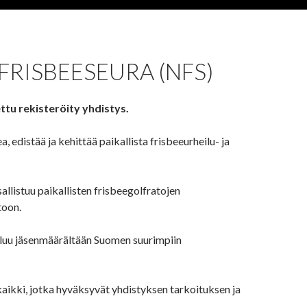
RISBEESEURA (NFS)
ttu rekisteröity yhdistys.
, edistää ja kehittää paikallista frisbeeurheilu- ja
osallistuu paikallisten frisbeegolfratojen
toon.
uu jäsenmäärältään Suomen suurimpiin
kaikki, jotka hyväksyvät yhdistyksen tarkoituksen ja