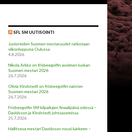
SFL SM UUTISOINTI
Junioreiden Suomen mestaruudet ratkotaan
viikonloppuna Oulussa
4.8.2026
Nikola Arkko on frisbeegolfin avoimen luokan
Suomen mestari 2026
26.7.2026
Olivia Kindstedt on frisbeegolfin naisten
Suomen mestari 2026
26.7.2026
Frisbeegolfin SM-kilpailujen finaalipäivä edessä –
Davidsson ja Kindstedt johtoasemissa
25.7.2026
Hallitseva mestari Davidsson nousi kärkeen –