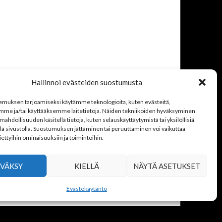
Hallinnoi evästeiden suostumusta
muksen tarjoamiseksi käytämme teknologioita, kuten evästeitä,
mme ja/tai käyttääksemme laitetietoja. Näiden tekniikoiden hyväksyminen
mahdollisuuden käsitellä tietoja, kuten selauskäyttäytymistä tai yksilöllisiä
llä sivustolla. Suostumuksen jättäminen tai peruuttaminen voi vaikuttaa
 tiettyihin ominaisuuksiin ja toimintoihin.
VÄKSY
KIELLÄ
NÄYTÄ ASETUKSET
Evästekäytäntö