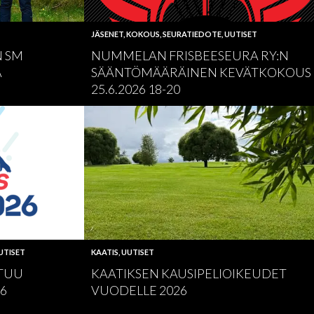
JÄSENET
,
KOKOUS
,
SEURATIEDOTE
,
UUTISET
N SM
NUMMELAN FRISBEESEURA RY:N
A
SÄÄNTÖMÄÄRÄINEN KEVÄTKOKOUS
25.6.2026 18-20
UTISET
KAATIS
,
UUTISET
TUU
KAATIKSEN KAUSIPELIOIKEUDET
26
VUODELLE 2026