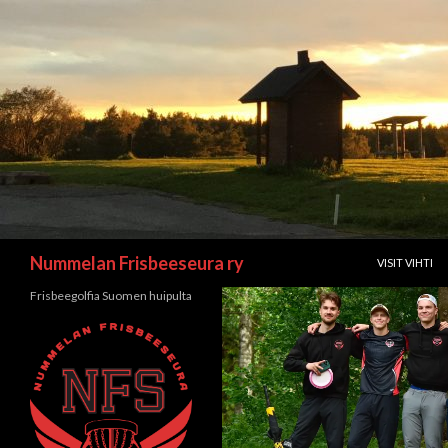
SIIRRY SISÄL
Etsi
Nummelan Frisbeeseura ry
VISIT VIHTI
Frisbeegolfia Suomen huipulta