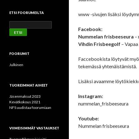
ETSI FOORUMEILTA
www -sivujen lisäksi löydym
Facebook:
Nummelan frisbeeseura
– 
Vihdin Frisbeegolf
– Vapaa 
FOORUMIT
Faccebookista löytyvät myös K
Julkinen
tekemässä yhtenäistämistä.
Lisäksi avaamme löytökiekk
TUOREIMMAT AIHEET
Instagram:
Jäsenmaksut 2023
Kevätkokous 2021
nummelan_frisbeeseura
NFS uudistaa foorumiaan
Youtube:
Nummelan frisbeeseura
VIIMEISIMMÄT VASTAUKSET