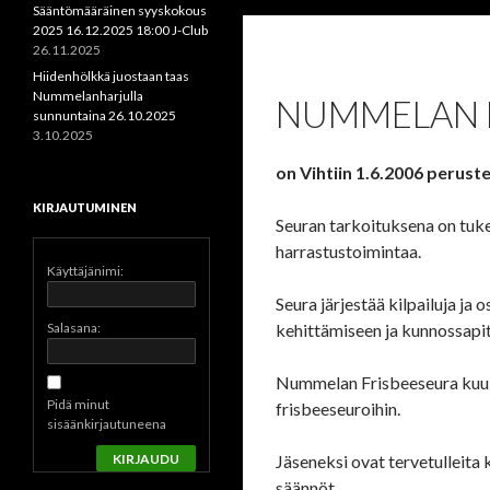
Sääntömääräinen syyskokous
2025 16.12.2025 18:00 J-Club
26.11.2025
Hiidenhölkkä juostaan taas
Nummelanharjulla
NUMMELAN F
sunnuntaina 26.10.2025
3.10.2025
on Vihtiin 1.6.2006 peruste
KIRJAUTUMINEN
Seuran tarkoituksena on tukea
harrastustoimintaa.
Käyttäjänimi:
Seura järjestää kilpailuja ja 
Salasana:
kehittämiseen ja kunnossapi
Nummelan Frisbeeseura kuul
Pidä minut
frisbeeseuroihin.
sisäänkirjautuneena
KIRJAUDU
Jäseneksi ovat tervetulleita 
säännöt.