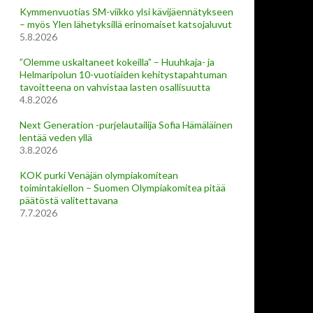
Kymmenvuotias SM-viikko ylsi kävijäennätykseen
– myös Ylen lähetyksillä erinomaiset katsojaluvut
5.8.2026
”Olemme uskaltaneet kokeilla” – Huuhkaja- ja
Helmaripolun 10-vuotiaiden kehitystapahtuman
tavoitteena on vahvistaa lasten osallisuutta
4.8.2026
Next Generation -purjelautailija Sofia Hämäläinen
lentää veden yllä
3.8.2026
KOK purki Venäjän olympiakomitean
toimintakiellon – Suomen Olympiakomitea pitää
päätöstä valitettavana
7.7.2026