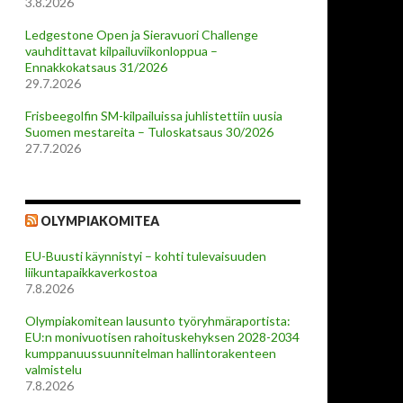
3.8.2026
Ledgestone Open ja Sieravuori Challenge
vauhdittavat kilpailuviikonloppua –
Ennakkokatsaus 31/2026
29.7.2026
Frisbeegolfin SM-kilpailuissa juhlistettiin uusia
Suomen mestareita – Tuloskatsaus 30/2026
27.7.2026
OLYMPIAKOMITEA
EU-Buusti käynnistyi – kohti tulevaisuuden
liikuntapaikkaverkostoa
7.8.2026
Olympiakomitean lausunto työryhmäraportista:
EU:n monivuotisen rahoituskehyksen 2028-2034
kumppanuussuunnitelman hallintorakenteen
valmistelu
7.8.2026