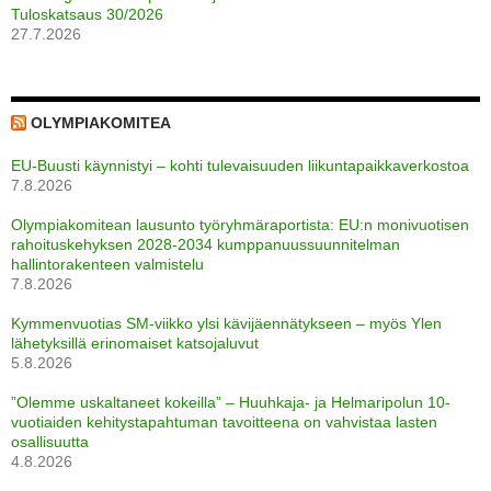
Tuloskatsaus 30/2026
27.7.2026
OLYMPIAKOMITEA
EU-Buusti käynnistyi – kohti tulevaisuuden liikuntapaikkaverkostoa
7.8.2026
Olympiakomitean lausunto työryhmäraportista: EU:n monivuotisen
rahoituskehyksen 2028-2034 kumppanuussuunnitelman
hallintorakenteen valmistelu
7.8.2026
Kymmenvuotias SM-viikko ylsi kävijäennätykseen – myös Ylen
lähetyksillä erinomaiset katsojaluvut
5.8.2026
”Olemme uskaltaneet kokeilla” – Huuhkaja- ja Helmaripolun 10-
vuotiaiden kehitystapahtuman tavoitteena on vahvistaa lasten
osallisuutta
4.8.2026