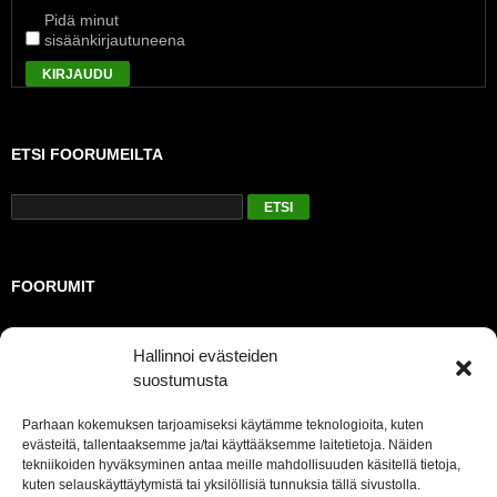
Pidä minut
sisäänkirjautuneena
KIRJAUDU
ETSI FOORUMEILTA
FOORUMIT
Julkinen
Hallinnoi evästeiden
suostumusta
TUOREIMMAT AIHEET
Parhaan kokemuksen tarjoamiseksi käytämme teknologioita, kuten
evästeitä, tallentaaksemme ja/tai käyttääksemme laitetietoja. Näiden
Jäsenmaksut 2023
tekniikoiden hyväksyminen antaa meille mahdollisuuden käsitellä tietoja,
Kevätkokous 2021
kuten selauskäyttäytymistä tai yksilöllisiä tunnuksia tällä sivustolla.