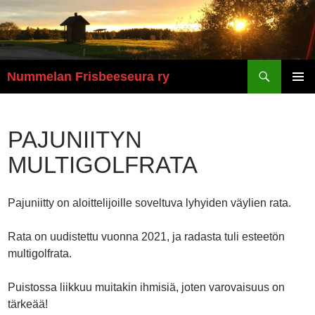
Etsi
Nummelan Frisbeeseura ry
SIIRRY
ENSISI
SISÄLTÖÖN
VALIKK
PAJUNIITYN
MULTIGOLFRATA
Pajuniitty on aloittelijoille soveltuva lyhyiden väylien rata.
Rata on uudistettu vuonna 2021, ja radasta tuli esteetön
multigolfrata.
Puistossa liikkuu muitakin ihmisiä, joten varovaisuus on
tärkeää!