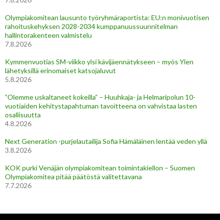
Olympiakomitean lausunto työryhmäraportista: EU:n monivuotisen
rahoituskehyksen 2028-2034 kumppanuussuunnitelman
hallintorakenteen valmistelu
7.8.2026
Kymmenvuotias SM-viikko ylsi kävijäennätykseen – myös Ylen
lähetyksillä erinomaiset katsojaluvut
5.8.2026
”Olemme uskaltaneet kokeilla” – Huuhkaja- ja Helmaripolun 10-
vuotiaiden kehitystapahtuman tavoitteena on vahvistaa lasten
osallisuutta
4.8.2026
Next Generation -purjelautailija Sofia Hämäläinen lentää veden yllä
3.8.2026
KOK purki Venäjän olympiakomitean toimintakiellon – Suomen
Olympiakomitea pitää päätöstä valitettavana
7.7.2026