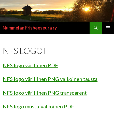
Etsi
Nummelan Frisbeeseura ry
SIIRRY
ENSISIJ
SISÄLTÖÖN
VALIKK
NFS LOGOT
NFS logo värillinen PDF
NFS logo värillinen PNG valkoinen tausta
NFS logo värillinen PNG transparent
NFS logo musta-valkoinen PDF