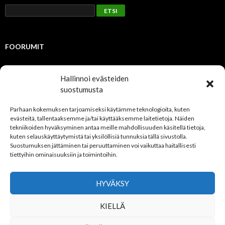
FOORUMIT
Julkinen
Hallinnoi evästeiden
suostumusta
TUOREIMMAT AIHEET
Parhaan kokemuksen tarjoamiseksi käytämme teknologioita, kuten
evästeitä, tallentaaksemme ja/tai käyttääksemme laitetietoja. Näiden
Jäsenmaksut 2023
tekniikoiden hyväksyminen antaa meille mahdollisuuden käsitellä tietoja,
Kevätkokous 2021
kuten selauskäyttäytymistä tai yksilöllisiä tunnuksia tällä sivustolla.
NFS uudistaa foorumiaan
Suostumuksen jättäminen tai peruuttaminen voi vaikuttaa haitallisesti
tiettyihin ominaisuuksiin ja toimintoihin.
VIIMEISIMMÄT VASTAUKSET
HYVÄKSY
Tuomo Rikman
kirjoitti
Jäsenmaksut 2023
3 vuotta, 7 kuukautta
KIELLÄ
sitten