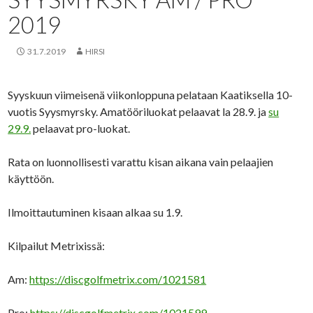
2019
31.7.2019
HIRSI
Syyskuun viimeisenä viikonloppuna pelataan Kaatiksella 10-
vuotis Syysmyrsky. Amatööriluokat pelaavat la 28.9. ja
su
29.9.
pelaavat pro-luokat.
Rata on luonnollisesti varattu kisan aikana vain pelaajien
käyttöön.
Ilmoittautuminen kisaan alkaa su 1.9.
Kilpailut Metrixissä:
Am:
https://discgolfmetrix.com/1021581
Pro:
https://discgolfmetrix.com/1021599