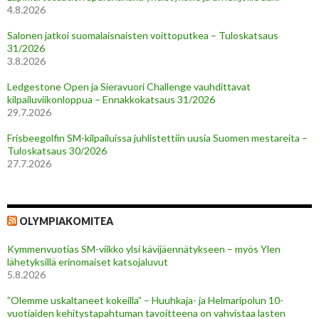
4.8.2026
Salonen jatkoi suomalaisnaisten voittoputkea – Tuloskatsaus
31/2026
3.8.2026
Ledgestone Open ja Sieravuori Challenge vauhdittavat
kilpailuviikonloppua – Ennakkokatsaus 31/2026
29.7.2026
Frisbeegolfin SM-kilpailuissa juhlistettiin uusia Suomen mestareita –
Tuloskatsaus 30/2026
27.7.2026
OLYMPIAKOMITEA
Kymmenvuotias SM-viikko ylsi kävijäennätykseen – myös Ylen
lähetyksillä erinomaiset katsojaluvut
5.8.2026
”Olemme uskaltaneet kokeilla” – Huuhkaja- ja Helmaripolun 10-
vuotiaiden kehitystapahtuman tavoitteena on vahvistaa lasten