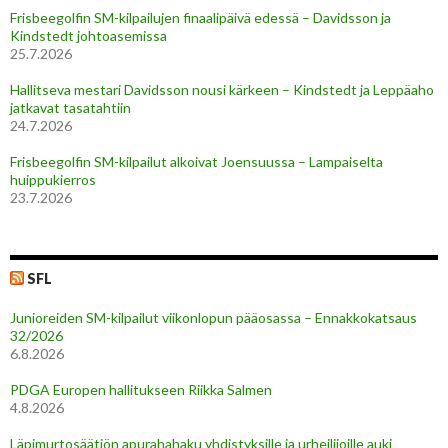
Frisbeegolfin SM-kilpailujen finaalipäivä edessä – Davidsson ja
Kindstedt johtoasemissa
25.7.2026
Hallitseva mestari Davidsson nousi kärkeen – Kindstedt ja Leppäaho
jatkavat tasatahtiin
24.7.2026
Frisbeegolfin SM-kilpailut alkoivat Joensuussa – Lampaiselta
huippukierros
23.7.2026
SFL
Junioreiden SM-kilpailut viikonlopun pääosassa – Ennakkokatsaus
32/2026
6.8.2026
PDGA Europen hallitukseen Riikka Salmen
4.8.2026
Läpimurtosäätiön apurahahaku yhdistyksille ja urheilijoille auki