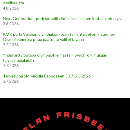
osallisuutta
4.8.2026
Next Generation -purjelautailija Sofia Hämäläinen lentää veden yllä
3.8.2026
KOK purki Venäjän olympiakomitean toimintakiellon – Suomen
Olympiakomitea pitää päätöstä valitettavana
7.7.2026
Yhdistetty putoaa olympiaohjelmasta – Synchro 9 mukaan
talviolympialaisiin
7.7.2026
Tervetuloa SM-viikolle Espooseen 30.7.-2.8.2026
3.7.2026