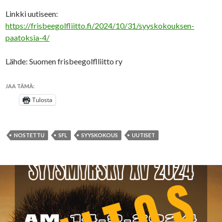
Linkki uutiseen:
https://frisbeegolfliitto.fi/2024/10/31/syyskokouksen-
paatoksia-4/
Lähde: Suomen frisbeegolflliitto ry
JAA TÄMÄ:
Tulosta
NOSTETTU
SFL
SYYSKOKOUS
UUTISET