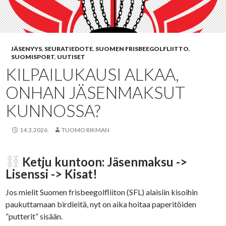
JÄSENYYS
,
SEURATIEDOTE
,
SUOMEN FRISBEEGOLFLIITTO
,
SUOMISPORT
,
UUTISET
KILPAILUKAUSI ALKAA,
ONHAN JÄSENMAKSUT
KUNNOSSA?
14.3.2026
TUOMO RIKMAN
Ketju kuntoon: Jäsenmaksu ->
Lisenssi -> Kisat!
Jos mielit Suomen frisbeegolfliiton (SFL) alaisiin kisoihin
paukuttamaan birdieitä, nyt on aika hoitaa paperitöiden
”putterit” sisään.