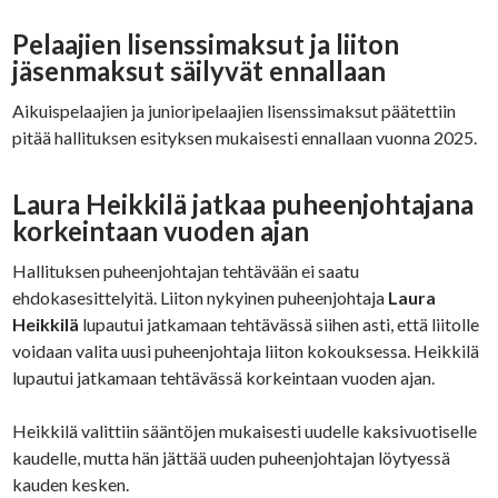
Pelaajien lisenssimaksut ja liiton
jäsenmaksut säilyvät ennallaan
Aikuispelaajien ja junioripelaajien lisenssimaksut päätettiin
pitää hallituksen esityksen mukaisesti ennallaan vuonna 2025.
Laura Heikkilä jatkaa puheenjohtajana
korkeintaan vuoden ajan
Hallituksen puheenjohtajan tehtävään ei saatu
ehdokasesittelyitä. Liiton nykyinen puheenjohtaja
Laura
Heikkilä
lupautui jatkamaan tehtävässä siihen asti, että liitolle
voidaan valita uusi puheenjohtaja liiton kokouksessa. Heikkilä
lupautui jatkamaan tehtävässä korkeintaan vuoden ajan.
Heikkilä valittiin sääntöjen mukaisesti uudelle kaksivuotiselle
kaudelle, mutta hän jättää uuden puheenjohtajan löytyessä
kauden kesken.