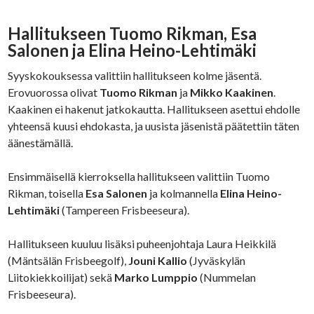
Hallitukseen Tuomo Rikman, Esa
Salonen ja Elina Heino-Lehtimäki
Syyskokouksessa valittiin hallitukseen kolme jäsentä.
Erovuorossa olivat
Tuomo Rikman
ja
Mikko Kaakinen
.
Kaakinen ei hakenut jatkokautta. Hallitukseen asettui ehdolle
yhteensä kuusi ehdokasta, ja uusista jäsenistä päätettiin täten
äänestämällä.
Ensimmäisellä kierroksella hallitukseen valittiin Tuomo
Rikman, toisella
Esa Salonen
ja kolmannella
Elina Heino-
Lehtimäki
(Tampereen Frisbeeseura).
Hallitukseen kuuluu lisäksi puheenjohtaja Laura Heikkilä
(Mäntsälän Frisbeegolf),
Jouni Kallio
(Jyväskylän
Liitokiekkoilijat) sekä
Marko Lumppio
(Nummelan
Frisbeeseura).