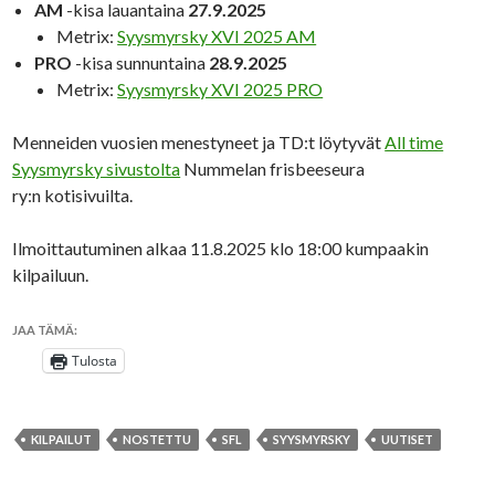
AM
-kisa lauantaina
27.9.2025
Metrix:
Syysmyrsky XVI 2025 AM
PRO
-kisa sunnuntaina
28.9.2025
Metrix:
Syysmyrsky XVI 2025 PRO
Menneiden vuosien menestyneet ja TD:t löytyvät
All time
Syysmyrsky sivustolta
Nummelan frisbeeseura
ry:n kotisivuilta.
Ilmoittautuminen alkaa 11.8.2025 klo 18:00 kumpaakin
kilpailuun.
JAA TÄMÄ:
Tulosta
KILPAILUT
NOSTETTU
SFL
SYYSMYRSKY
UUTISET