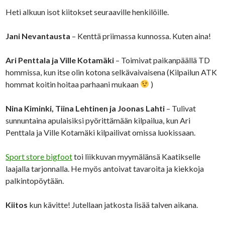
Heti alkuun isot kiitokset seuraaville henkilöille.
Jani Nevantausta
– Kenttä priimassa kunnossa. Kuten aina!
Ari Penttala ja Ville Kotamäki
– Toimivat paikanpäällä TD
hommissa, kun itse olin kotona selkävaivaisena (Kilpailun ATK
hommat koitin hoitaa parhaani mukaan
)
Nina Kiminki, Tiina Lehtinen ja Joonas Lahti
– Tulivat
sunnuntaina apulaisiksi pyörittämään kilpailua, kun Ari
Penttala ja Ville Kotamäki kilpailivat omissa luokissaan.
Sport store bigfoot
toi liikkuvan myymälänsä Kaatikselle
laajalla tarjonnalla. He myös antoivat tavaroita ja kiekkoja
palkintopöytään.
Kiitos
kun kävitte! Jutellaan jatkosta lisää talven aikana.