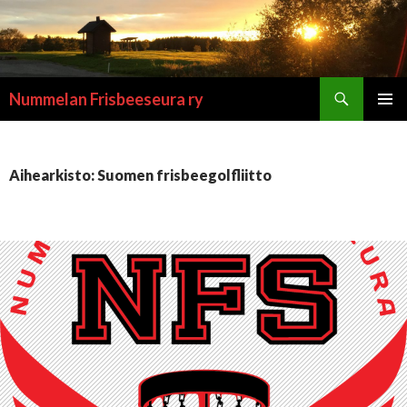
Etsi
Nummelan Frisbeeseura ry
SIIRRY
ENSISIJ
SISÄLTÖÖN
VALIKK
Aihearkisto: Suomen frisbeegolfliitto