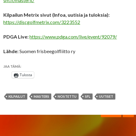
sm.fi/masterit/
Kilpailun Metrix sivut (Infoa, uutisia ja tuloksia):
https://discgolfmetrix.com/3223552
PDGA Live:
https://www.pdga.com/live/event/92079/
Lähde:
Suomen frisbeegolfliitto ry
JAA TÄMÄ:
Tulosta
KILPAILUT
MASTERS
NOSTETTU
SFL
UUTISET