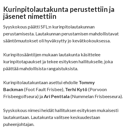
Kurinpitolautakunta perustettiin ja
jäsenet nimettiin
Syyskokous päätti SFL:n kurinpitolautakunnan
perustamisesta. Lautakunnan perustamisen mahdollistavat
sääntömuutokset oli hyväksytty jo kevätkokouksessa.
Kurinpitosääntöjen mukaan lautakunta käsittelee
kurinpitotapaukset ja tekee esityksen hallitukselle, joka
päättää mahdollisista rangaistuksista.
Kurinpitolautakuntaan asettui ehdolle
Tommy
Backman
(Foot Fault Frisbee),
Terhi Kytö
(Porvoon
Frisbeegolfseura) ja
Ari Penttala
(Nummelan Frisbeeseura).
Syyskokous nimesi heidät hallituksen esityksen mukaisesti
lautakuntaan. Lautakunta valitsee keskuudestaan
puheenjohtajan.