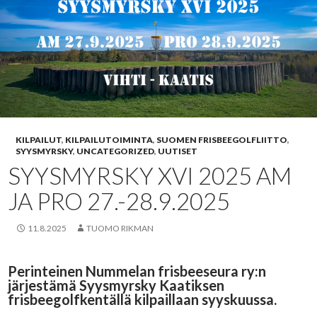
KILPAILUT
,
KILPAILUTOIMINTA
,
SUOMEN FRISBEEGOLFLIITTO
,
SYYSMYRSKY
,
UNCATEGORIZED
,
UUTISET
SYYSMYRSKY XVI 2025 AM
JA PRO 27.-28.9.2025
11.8.2025
TUOMO RIKMAN
Perinteinen Nummelan frisbeeseura ry:n
järjestämä Syysmyrsky Kaatiksen
frisbeegolfkentällä kilpaillaan syyskuussa.