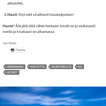
aikuisille).
Nauti:
Nyt olet virallisesti kisakelpoinen!
Huom!
Älä jätä tätä siihen hetkeen, kevät on jo mukavasti
ovella ja kisakausi on alkamassa
JAA TÄMÄ:
Tulosta
JÄSENMAKSU
NOSTETTU
SEURATIEDOTE
SFL
UUTISET