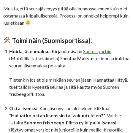
Muista, että seurajäsenyys pitää olla kunnossa ennen kuin olet
ostamassa kilpailulisenssiä. Prosessi on onneksi helpompi kuin
luuletkaan
Toimi näin (Suomisportissa):
Hoida jäsenmaksu:
Kirjaudu sisään
Suomisportiin
.
(Mobiililla tai selaimella) Suuntaa
Maksut
-osioon ja kuittaa
seuran jäsenmaksu pois alta.
Tietenkin jos et ole minkään seuran jäsen. Kannattaa liittyä,
tuet tällöin kyseistä seuraa ja sitä kautta myös Suomen
frisbeegolfliittoa.
Osta lisenssi:
Kun jäsenyys on aktiivinen, klikkaa
”Haluatko ostaa lisenssin tai vakuutuksen?”
. Valitse
listalta
Suomen frisbeegolfliitto ry kilpailulisenssi
(löytyy omat versiot niin junioreille kuin meille ikinuorille