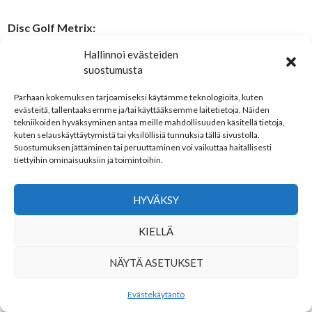
Disc Golf Metrix:
https://discgolfmetrix.com/3013715
Hallinnoi evästeiden
suostumusta
PDGA:
https://www.pdga.com/tour/event/83594
Parhaan kokemuksen tarjoamiseksi käytämme teknologioita, kuten
evästeitä, tallentaaksemme ja/tai käyttääksemme laitetietoja. Näiden
tekniikoiden hyväksyminen antaa meille mahdollisuuden käsitellä tietoja,
MPO:
kuten selauskäyttäytymistä tai yksilöllisiä tunnuksia tällä sivustolla.
1 Aleksi Laine – RF
Suostumuksen jättäminen tai peruuttaminen voi vaikuttaa haitallisesti
tiettyihin ominaisuuksiin ja toimintoihin.
2 Janne Hirsimäki – NFS
3 Mikko Kuhanen – Puskasoturit
HYVÄKSY
KIELLÄ
NÄYTÄ ASETUKSET
Evästekäytäntö