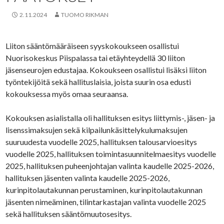
2.11.2024
TUOMO RIKMAN
Liiton sääntömääräiseen syyskokoukseen osallistui
Nuorisokeskus Piispalassa tai etäyhteydellä 30 liiton
jäsenseurojen edustajaa. Kokoukseen osallistui lisäksi liiton
työntekijöitä sekä hallituslaisia, joista suurin osa edusti
kokouksessa myös omaa seuraansa.
Kokouksen asialistalla oli hallituksen esitys liittymis-, jäsen- ja
lisenssimaksujen sekä kilpailunkäsittelykulumaksujen
suuruudesta vuodelle 2025, hallituksen talousarvioesitys
vuodelle 2025, hallituksen toimintasuunnitelmaesitys vuodelle
2025, hallituksen puheenjohtajan valinta kaudelle 2025-2026,
hallituksen jäsenten valinta kaudelle 2025-2026,
kurinpitolautakunnan perustaminen, kurinpitolautakunnan
jäsenten nimeäminen, tilintarkastajan valinta vuodelle 2025
sekä hallituksen sääntömuutosesitys.