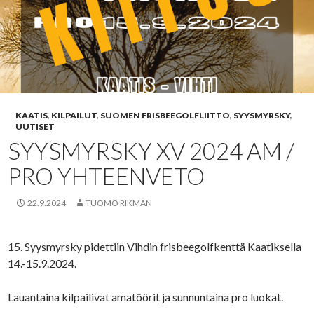
KAATIS
,
KILPAILUT
,
SUOMEN FRISBEEGOLFLIITTO
,
SYYSMYRSKY
,
UUTISET
SYYSMYRSKY XV 2024 AM /
PRO YHTEENVETO
22.9.2024
TUOMO RIKMAN
15. Syysmyrsky pidettiin Vihdin frisbeegolfkenttä Kaatiksella
14.-15.9.2024.
Lauantaina kilpailivat amatöörit ja sunnuntaina pro luokat.