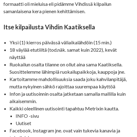
formaatti oli mieluisa eli pidämme Vihdissä kilpailun
samanlaisena kera pienen kehittämisen.
Itse kilpailusta Vihdin Kaatiksella
Yksi (1) kierros päivässä väliaikalähdöin (15 min.)
18 väylää etutiiltä (tod.näk. samat kuin 2022), kevät
näyttää
Ruokailun osalta tilanne on ollut aina sama Kaatiksella.
Suosittelemme lähimpiä ruokailupaikkoja, kauppoja jne.
Kartoitamme mahdollisuuksia saada joku kahvilanpitäjä,
mutta nykyinen sähkö rajoittaa suurempaa käyttöä
Infon ja uutisoinnin osalta jatketaan samalla mallilla kuin
aikaisemmin.
Kaikki oleellinen uutisointi tapahtuu Metrixin kautta.
INFO -sivu
Uutiset
Facebook, Instagram jne. ovat vain tukevia kanavia ja