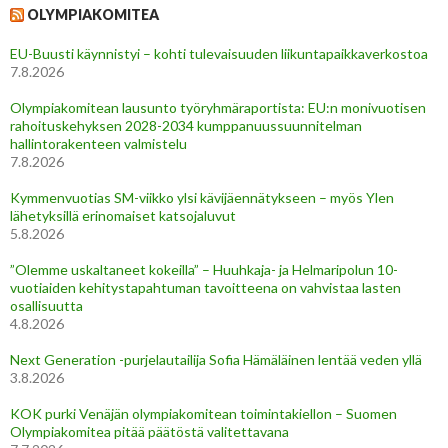
OLYMPIAKOMITEA
EU-Buusti käynnistyi – kohti tulevaisuuden liikuntapaikkaverkostoa
7.8.2026
Olympiakomitean lausunto työryhmäraportista: EU:n monivuotisen
rahoituskehyksen 2028-2034 kumppanuussuunnitelman
hallintorakenteen valmistelu
7.8.2026
Kymmenvuotias SM-viikko ylsi kävijäennätykseen – myös Ylen
lähetyksillä erinomaiset katsojaluvut
5.8.2026
”Olemme uskaltaneet kokeilla” – Huuhkaja- ja Helmaripolun 10-
vuotiaiden kehitystapahtuman tavoitteena on vahvistaa lasten
osallisuutta
4.8.2026
Next Generation -purjelautailija Sofia Hämäläinen lentää veden yllä
3.8.2026
KOK purki Venäjän olympiakomitean toimintakiellon – Suomen
Olympiakomitea pitää päätöstä valitettavana