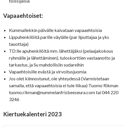
toissijaisia
Vapaaehtoiset:
Kummallekkin päivälle kaivataan vapaaehtoisia
Lippuhenkilöitä parille väylälle (par liputtajaa ja yks
tauottaja)
TD:lle apuhenkilöitä mm. lähettäjäksi (pelaajakokous
ryhmälle ja lähettäminen), tuloskorttien vastaanotto ja
tarkastus, ja Su mahdollisiin sudareihin
Vapaehtoisille evästä ja virvoitusjuomia
Jos olet kiinnostunut, ole yhteydessä (Varmistetaan
samalla, että vapaaehtoisia ei tule liikaa) Tuomo Rikman
tuomo.rikman@nummelanfrisbeeseura.com tai 044 220
3246
Kiertuekalenteri 2023