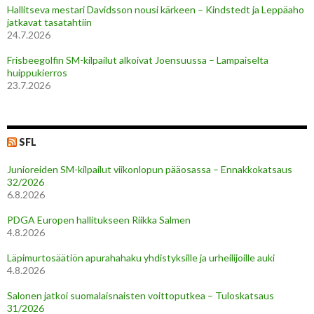
Hallitseva mestari Davidsson nousi kärkeen – Kindstedt ja Leppäaho
jatkavat tasatahtiin
24.7.2026
Frisbeegolfin SM-kilpailut alkoivat Joensuussa – Lampaiselta
huippukierros
23.7.2026
SFL
Junioreiden SM-kilpailut viikonlopun pääosassa – Ennakkokatsaus
32/2026
6.8.2026
PDGA Europen hallitukseen Riikka Salmen
4.8.2026
Läpimurtosäätiön apurahahaku yhdistyksille ja urheilijoille auki
4.8.2026
Salonen jatkoi suomalaisnaisten voittoputkea – Tuloskatsaus
31/2026