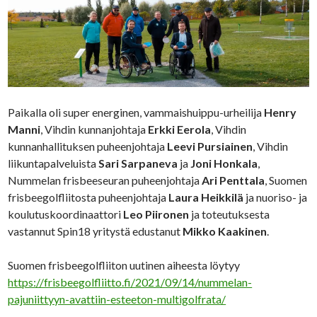
Paikalla oli super energinen, vammaishuippu-urheilija
Henry
Manni
, Vihdin kunnanjohtaja
Erkki Eerola
, Vihdin
kunnanhallituksen puheenjohtaja
Leevi Pursiainen
, Vihdin
liikuntapalveluista
Sari Sarpaneva
ja
Joni Honkala
,
Nummelan frisbeeseuran puheenjohtaja
Ari Penttala
, Suomen
frisbeegolfliitosta puheenjohtaja
Laura Heikkilä
ja nuoriso- ja
koulutuskoordinaattori
Leo Piironen
ja toteutuksesta
vastannut Spin18 yritystä edustanut
Mikko Kaakinen
.
Suomen frisbeegolfliiton uutinen aiheesta löytyy
https://frisbeegolfliitto.fi/2021/09/14/nummelan-
pajuniittyyn-avattiin-esteeton-multigolfrata/