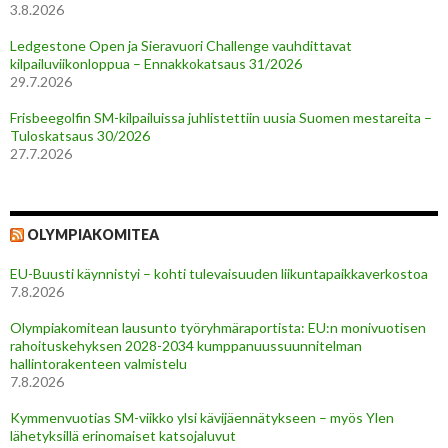
3.8.2026
Ledgestone Open ja Sieravuori Challenge vauhdittavat
kilpailuviikonloppua – Ennakkokatsaus 31/2026
29.7.2026
Frisbeegolfin SM-kilpailuissa juhlistettiin uusia Suomen mestareita –
Tuloskatsaus 30/2026
27.7.2026
OLYMPIAKOMITEA
EU-Buusti käynnistyi – kohti tulevaisuuden liikuntapaikkaverkostoa
7.8.2026
Olympiakomitean lausunto työryhmäraportista: EU:n monivuotisen
rahoituskehyksen 2028-2034 kumppanuussuunnitelman
hallintorakenteen valmistelu
7.8.2026
Kymmenvuotias SM-viikko ylsi kävijäennätykseen – myös Ylen
lähetyksillä erinomaiset katsojaluvut