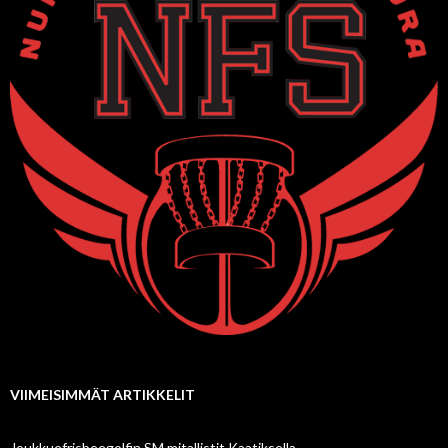
VIIMEISIMMÄT ARTIKKELIT
Joukkuefrisbeegolfin SM mitallistit Kaatiksella