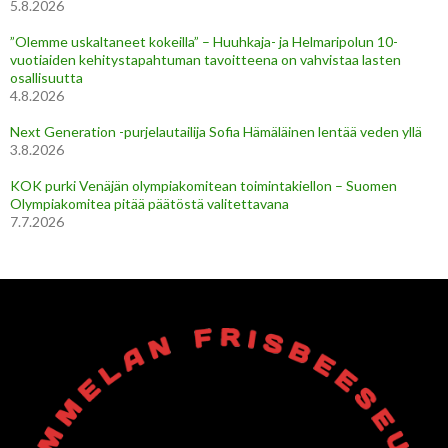
5.8.2026
”Olemme uskaltaneet kokeilla” – Huuhkaja- ja Helmaripolun 10-
vuotiaiden kehitystapahtuman tavoitteena on vahvistaa lasten
osallisuutta
4.8.2026
Next Generation -purjelautailija Sofia Hämäläinen lentää veden yllä
3.8.2026
KOK purki Venäjän olympiakomitean toimintakiellon – Suomen
Olympiakomitea pitää päätöstä valitettavana
7.7.2026