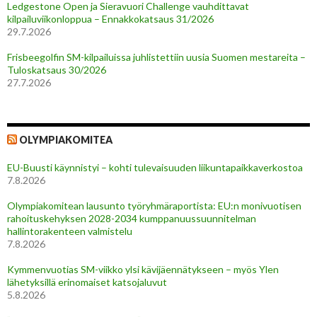
Ledgestone Open ja Sieravuori Challenge vauhdittavat
kilpailuviikonloppua – Ennakkokatsaus 31/2026
29.7.2026
Frisbeegolfin SM-kilpailuissa juhlistettiin uusia Suomen mestareita –
Tuloskatsaus 30/2026
27.7.2026
OLYMPIAKOMITEA
EU-Buusti käynnistyi – kohti tulevaisuuden liikuntapaikkaverkostoa
7.8.2026
Olympiakomitean lausunto työryhmäraportista: EU:n monivuotisen
rahoituskehyksen 2028-2034 kumppanuussuunnitelman
hallintorakenteen valmistelu
7.8.2026
Kymmenvuotias SM-viikko ylsi kävijäennätykseen – myös Ylen
lähetyksillä erinomaiset katsojaluvut
5.8.2026