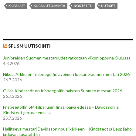
KILPAILUT
KILPAILUTOIMINTA
NOSTETTU
UUTISET
SFL SM UUTISOINTI
Junioreiden Suomen mestaruudet ratkotaan viikonloppuna Oulussa
4.8.2026
Nikola Arkko on frisbeegolfin avoimen luokan Suomen mestari 2026
26.7.2026
Olivia Kindstedt on frisbeegolfin naisten Suomen mestari 2026
26.7.2026
Frisbeegolfin SM-kilpailujen finaalipäivä edessä – Davidsson ja
Kindstedt johtoasemissa
25.7.2026
Hallitseva mestari Davidsson nousi kärkeen – Kindstedt ja Leppäaho
jatkavat tasatahtiin