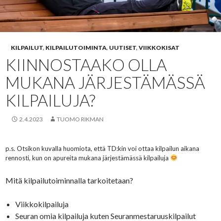
KILPAILUT
,
KILPAILUTOIMINTA
,
UUTISET
,
VIIKKOKISAT
KIINNOSTAAKO OLLA
MUKANA JÄRJESTÄMÄSSÄ
KILPAILUJA?
2.4.2023
TUOMO RIKMAN
p.s. Otsikon kuvalla huomiota, että TD:kin voi ottaa kilpailun aikana
rennosti, kun on apureita mukana järjestämässä kilpailuja
Mitä kilpailutoiminnalla tarkoitetaan?
Viikkokilpailuja
Seuran omia kilpailuja kuten Seuranmestaruuskilpailut