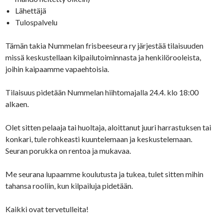
Lähettäjä
Tulospalvelu
Tämän takia Nummelan frisbeeseura ry järjestää tilaisuuden
missä keskustellaan kilpailutoiminnasta ja henkilörooleista,
joihin kaipaamme vapaehtoisia.
Tilaisuus pidetään Nummelan hiihtomajalla 24.4. klo 18:00
alkaen.
Olet sitten pelaaja tai huoltaja, aloittanut juuri harrastuksen tai
konkari, tule rohkeasti kuuntelemaan ja keskustelemaan.
Seuran porukka on rentoa ja mukavaa.
Me seurana lupaamme koulutusta ja tukea, tulet sitten mihin
tahansa rooliin, kun kilpailuja pidetään.
Kaikki ovat tervetulleita!