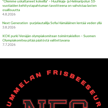
”Olemme uskaltaneet kokeilla” – Huuhkaja- ja Helmaripolun 10-
vuotiaiden kehitystapahtuman tavoitteena on vahvistaa lasten
osallisuutta
4.8.2026
Next Generation -purjelautailija Sofia Hämäläinen lentää veden yllä
3.8.2026
KOK purki Venäjän olympiakomitean toimintakiellon – Suomen
Olympiakomitea pitää päätöstä valitettavana
7.7.2026