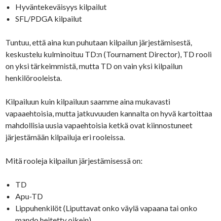
Hyväntekeväisyys kilpailut
SFL/PDGA kilpailut
Tuntuu, että aina kun puhutaan kilpailun järjestämisestä,
keskustelu kulminoituu TD:n (Tournament Director), TD rooli
on yksi tärkeimmistä, mutta TD on vain yksi kilpailun
henkilörooleista.
Kilpailuun kuin kilpailuun saamme aina mukavasti
vapaaehtoisia, mutta jatkuvuuden kannalta on hyvä kartoittaa
mahdollisia uusia vapaehtoisia ketkä ovat kiinnostuneet
järjestämään kilpailuja eri rooleissa.
Mitä rooleja kilpailun järjestämisessä on:
TD
Apu-TD
Lippuhenkilöt (Liputtavat onko väylä vapaana tai onko
mando heitetty oikein)