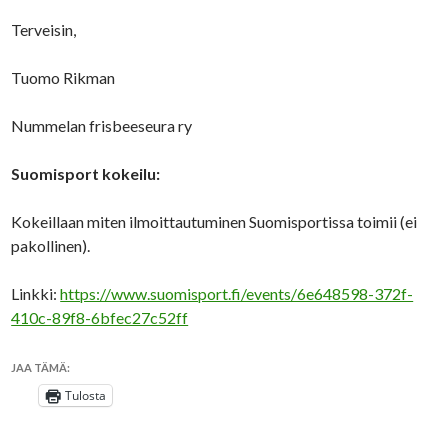
Terveisin,
Tuomo Rikman
Nummelan frisbeeseura ry
Suomisport kokeilu:
Kokeillaan miten ilmoittautuminen Suomisportissa toimii (ei
pakollinen).
Linkki:
https://www.suomisport.fi/events/6e648598-372f-
410c-89f8-6bfec27c52ff
JAA TÄMÄ:
Tulosta