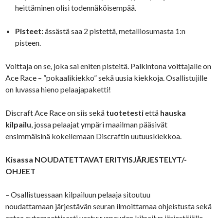
heittäminen olisi todennäköisempää.
Pisteet:
ässästä saa 2 pistettä, metalliosumasta 1:n
pisteen.
Voittaja on se, joka sai eniten pisteitä. Palkintona voittajalle on
Ace Race – ”pokaalikiekko” sekä uusia kiekkoja. Osallistujille
on luvassa hieno pelaajapaketti!
Discraft Ace Race on siis sekä
tuotetesti
että
hauska
kilpailu
, jossa pelaajat ympäri maailman pääsivät
ensimmäisinä kokeilemaan Discraftin uutuuskiekkoa.
Kisassa NOUDATETTAVAT ERITYISJÄRJESTELYT/-
OHJEET
– Osallistuessaan kilpailuun pelaaja sitoutuu
noudattamaan järjestävän seuran ilmoittamaa ohjeistusta sekä
antaa automaattisesti vastuuvapauden kilpailun järjestäjälle