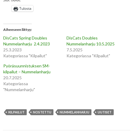
JAA TÄMÄ:
Tulosta
Aiheeseen liittyy
DisCats Spring Doubles
DisCats Doubles
Nummelanharju 2.4.2023
Nummelanharju 10.5.2025
25.3.2023
7.5.2025
Kategoriassa "Kilpailut"
Kategoriassa "Kilpailut"
Pyöräsuunnistuksen SM-
kilpailut – Nummelanharju
20.7.2025
Kategoriassa
"Nummelanharju"
KILPAILUT
NOSTETTU
NUMMELANHARJU
UUTISET