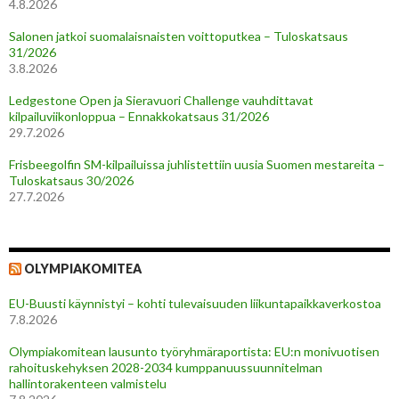
4.8.2026
Salonen jatkoi suomalaisnaisten voittoputkea – Tuloskatsaus
31/2026
3.8.2026
Ledgestone Open ja Sieravuori Challenge vauhdittavat
kilpailuviikonloppua – Ennakkokatsaus 31/2026
29.7.2026
Frisbeegolfin SM-kilpailuissa juhlistettiin uusia Suomen mestareita –
Tuloskatsaus 30/2026
27.7.2026
OLYMPIAKOMITEA
EU-Buusti käynnistyi – kohti tulevaisuuden liikuntapaikkaverkostoa
7.8.2026
Olympiakomitean lausunto työryhmäraportista: EU:n monivuotisen
rahoituskehyksen 2028-2034 kumppanuussuunnitelman
hallintorakenteen valmistelu