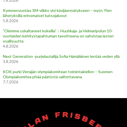
7.8.2026
Kymmenvuotias SM-viikko ylsi kävijäennätykseen – myös Ylen
lähetyksillä erinomaiset katsojaluvut
5.8.2026
”Olemme uskaltaneet kokeilla” – Huuhkaja- ja Helmaripolun 10-
vuotiaiden kehitystapahtuman tavoitteena on vahvistaa lasten
osallisuutta
4.8.2026
Next Generation -purjelautailija Sofia Hämäläinen lentää veden yllä
3.8.2026
KOK purki Venäjän olympiakomitean toimintakiellon – Suomen
Olympiakomitea pitää päätöstä valitettavana
7.7.2026