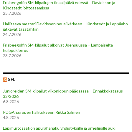
Frisbeegolfin SM-kilpailujen finaalipäivä edessä – Davidsson ja
Kindstedt johtoasemissa
25.7.2026
Hallitseva mestari Davidsson nousi kärkeen – Kindstedt ja Leppäaho
jatkavat tasatahtiin
24.7.2026
Frisbeegolfin SM-kilpailut alkoivat Joensuussa – Lampaiselta
huippukierros
23.7.2026
SFL
Junioreiden SM-kilpailut viikonlopun pääosassa – Ennakkokatsaus
32/2026
6.8.2026
PDGA Europen hallitukseen Riikka Salmen
4.8.2026
Läpimurtosäätiön apurahahaku yhdistyksille ja urheilijoille auki