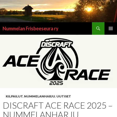
Etsi
Nummelan Frisbeeseura ry
SIIRRY
ENSISIJ
SISÄLTÖÖN
VALIKK
KILPAILUT
,
NUMMELANHARJU
,
UUTISET
DISCRAFT ACE RACE 2025 –
NUMMELANHARJU