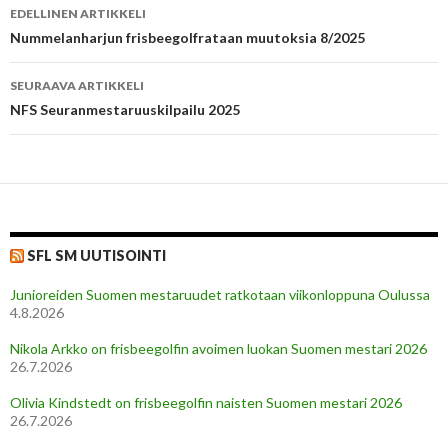
Artikkelien
EDELLINEN ARTIKKELI
selaus
Nummelanharjun frisbeegolfrataan muutoksia 8/2025
SEURAAVA ARTIKKELI
NFS Seuranmestaruuskilpailu 2025
SFL SM UUTISOINTI
Junioreiden Suomen mestaruudet ratkotaan viikonloppuna Oulussa
4.8.2026
Nikola Arkko on frisbeegolfin avoimen luokan Suomen mestari 2026
26.7.2026
Olivia Kindstedt on frisbeegolfin naisten Suomen mestari 2026
26.7.2026