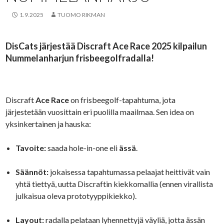
1.9.2025
TUOMO RIKMAN
DisCats järjestää Discraft Ace Race 2025 kilpailun
Nummelanharjun frisbeegolfradalla!
Discraft
Ace Race
on frisbeegolf-tapahtuma, jota
järjestetään vuosittain eri puolilla maailmaa. Sen idea on
yksinkertainen ja hauska:
Tavoite:
saada hole-in-one eli
ässä
.
Säännöt:
jokaisessa tapahtumassa pelaajat heittivät vain
yhtä tiettyä, uutta Discraftin kiekkomallia (ennen virallista
julkaisua oleva prototyyppikiekko).
Layout:
radalla pelataan lyhennettyjä väyliä, jotta ässän