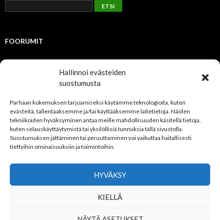
FOORUMIT
Julkinen
Hallinnoi evästeiden
suostumusta
TUOREIMMAT AIHEET
Parhaan kokemuksen tarjoamiseksi käytämme teknologioita, kuten
evästeitä, tallentaaksemme ja/tai käyttääksemme laitetietoja. Näiden
Jäsenmaksut 2023
tekniikoiden hyväksyminen antaa meille mahdollisuuden käsitellä tietoja,
Kevätkokous 2021
kuten selauskäyttäytymistä tai yksilöllisiä tunnuksia tällä sivustolla.
NFS uudistaa foorumiaan
Suostumuksen jättäminen tai peruuttaminen voi vaikuttaa haitallisesti
tiettyihin ominaisuuksiin ja toimintoihin.
VIIMEISIMMÄT VASTAUKSET
HYVÄKSY
Tuomo Rikman
kirjoitti
Jäsenmaksut 2023
3 vuotta, 7 kuukautta
KIELLÄ
sitten
NÄYTÄ ASETUKSET