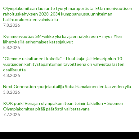
Olympiakomitean lausunto työryhmäraportista: EU:n monivuotisen
rahoituskehyksen 2028-2034 kumppanuussuunnitelman
hallintorakenteen valmistelu
7.8.2026
Kymmenvuotias SM-viikko ylsi kävijäennätykseen – myös Ylen
lähetyksillä erinomaiset katsojaluvut
5.8.2026
”Olemme uskaltaneet kokeilla” – Huuhkaja- ja Helmaripolun 10-
vuotiaiden kehitystapahtuman tavoitteena on vahvistaa lasten
osallisuutta
4.8.2026
Next Generation -purjelautailija Sofia Hämäläinen lentää veden yllä
3.8.2026
KOK purki Venäjän olympiakomitean toimintakiellon – Suomen
Olympiakomitea pitää päätöstä valitettavana
7.7.2026