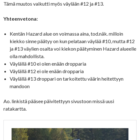
Tämä muutos vaikutti myös väylään #12 ja #13.
Yhteenvetona:
Kentän Hazard alue on voimassa aina, tod.näk. milloin
kiekko sinne päätyy on kun pelataan väylää #10, mutta #12
ja #13 väylien osalta voi kiekon päätyminen Hazard alueelle
olla mahdollista.
Väylällä #10 ei olen enään dropparia
Väylällä #12 ei ole enään dropparia
Väylällä #13 droppari on tarkoitettu väärin heitettyyn
mandoon
Ao. linkistä pääsee päivitettyyn sivustoon missä uusi
ratakartta.