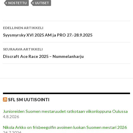
NOSTETTU
UUTISET
Artikkelien
EDELLINEN ARTIKKELI
selaus
Syysmyrsky XVI 2025 AM ja PRO 27.-28.9.2025
SEURAAVA ARTIKKELI
Discraft Ace Race 2025 – Nummelanharju
SFL SM UUTISOINTI
Junioreiden Suomen mestaruudet ratkotaan viikonloppuna Oulussa
4.8.2026
Nikola Arkko on frisbeegolfin avoimen luokan Suomen mestari 2026
26.7.2026