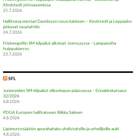
Kindstedt johtoasemissa
25.7.2026
Hallitseva mestari Davidsson nousi kärkeen – Kindstedt ja Leppäaho
jatkavat tasatahtiin
24.7.2026
Frisbeegolfin SM-kilpailut alkoivat Joensuussa – Lampaiselta
huippukierros
23.7.2026
SFL
Junioreiden SM-kilpailut viikonlopun pääosassa – Ennakkokatsaus
32/2026
6.8.2026
PDGA Europen hallitukseen Riikka Salmen
4.8.2026
Läpimurtosäätiön apurahahaku yhdistyksille ja urheilijoille auki
4.8.2026