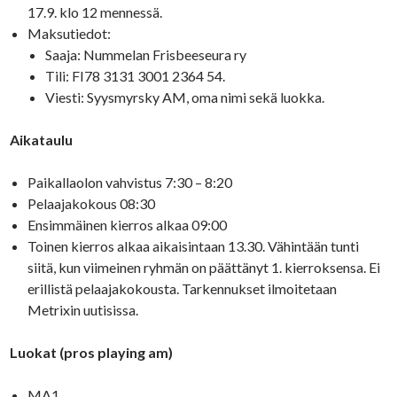
17.9. klo 12 mennessä.
Maksutiedot:
Saaja: Nummelan Frisbeeseura ry
Tili: FI78 3131 3001 2364 54.
Viesti: Syysmyrsky AM, oma nimi sekä luokka.
Aikataulu
Paikallaolon vahvistus 7:30 – 8:20
Pelaajakokous 08:30
Ensimmäinen kierros alkaa 09:00
Toinen kierros alkaa aikaisintaan 13.30. Vähintään tunti
siitä, kun viimeinen ryhmän on päättänyt 1. kierroksensa. Ei
erillistä pelaajakokousta. Tarkennukset ilmoitetaan
Metrixin uutisissa.
Luokat (pros playing am)
MA1