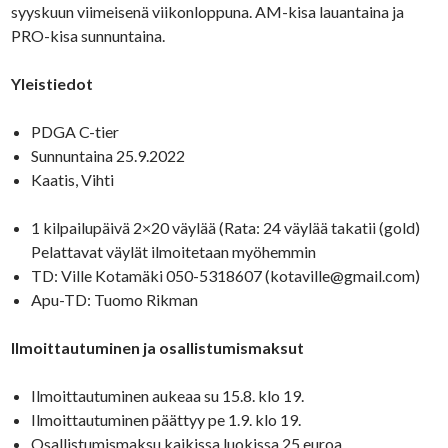
syyskuun viimeisenä viikonloppuna. AM-kisa lauantaina ja
PRO-kisa sunnuntaina.
Yleistiedot
PDGA C-tier
Sunnuntaina 25.9.2022
Kaatis, Vihti
1 kilpailupäivä 2×20 väylää (Rata: 24 väylää takatii (gold)
Pelattavat väylät ilmoitetaan myöhemmin
TD: Ville Kotamäki 050-5318607 (kotaville@gmail.com)
Apu-TD: Tuomo Rikman
Ilmoittautuminen ja osallistumismaksut
Ilmoittautuminen aukeaa su 15.8. klo 19.
Ilmoittautuminen päättyy pe 1.9. klo 19.
Osallistumismaksu kaikissa luokissa 25 euroa