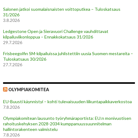
Salonen jatkoi suomalaisnaisten voittoputkea – Tuloskatsaus
31/2026
3.8.2026
Ledgestone Open ja Sieravuori Challenge vauhdittavat
kilpailuviikonloppua – Ennakkokatsaus 31/2026
29.7.2026
Frisbeegolfin SM-kilpailuissa juhlistettiin uusia Suomen mestareita –
Tuloskatsaus 30/2026
27.7.2026
OLYMPIAKOMITEA
EU-Buusti käynnistyi – kohti tulevaisuuden liikuntapaikkaverkostoa
7.8.2026
Olympiakomitean lausunto työryhmäraportista: EU:n monivuotisen
rahoituskehyksen 2028-2034 kumppanuussuunnitelman
hallintorakenteen valmistelu
7.8.2026