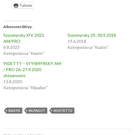
Tulosta
Aiheeseen liittyy
Syysmyrsky XIV 2023
Syysmyrsky 29.-30.9.2018
AM/PRO
19.6.2018
8.8.2023
Kategoriassa "Kaatis"
Kategoriassa "Kaatis"
PIDETTY – SYYSMYRSKY AM
/ PRO 26.-27.9.2020
yhteenveto
13.8.2020
Kategoriassa "Kilpailut"
KAATIS
KILPAILUT
NOSTETTU
Artikkelien