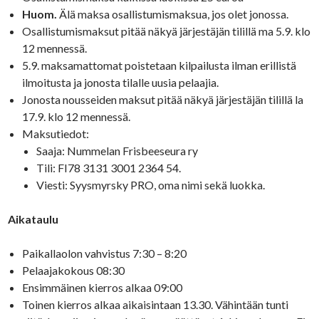
Huom.
Älä maksa osallistumismaksua, jos olet jonossa.
Osallistumismaksut pitää näkyä järjestäjän tilillä ma 5.9. klo
12 mennessä.
5.9. maksamattomat poistetaan kilpailusta ilman erillistä
ilmoitusta ja jonosta tilalle uusia pelaajia.
Jonosta nousseiden maksut pitää näkyä järjestäjän tilillä la
17.9. klo 12 mennessä.
Maksutiedot:
Saaja: Nummelan Frisbeeseura ry
Tili: FI78 3131 3001 2364 54.
Viesti: Syysmyrsky PRO, oma nimi sekä luokka.
Aikataulu
Paikallaolon vahvistus 7:30 – 8:20
Pelaajakokous 08:30
Ensimmäinen kierros alkaa 09:00
Toinen kierros alkaa aikaisintaan 13.30. Vähintään tunti