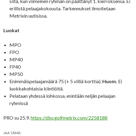
siitä, kun viimeinen ryhmän on päättänyt 1. kierroksensa. Ei
erillistä pelaajakokousta. Tarkennukset ilmoitetaan
Metrixin uutisissa.
Luokat
MPO
FPO
MP40
FP40
MP50
Enimmäispelaajamäärä 75 (+ 5 villiä korttia).
Huom.
Ei
luokkakohtaisia kiintiöitä.
Pelataan yhdessä lohkossa, enintään neljän pelaajan
ryhmissä
PRO su 25.9.
https://discgolfmetrix.com/2258188
JAA TÄMÄ: