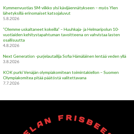
Kymmenvuotias SM-viikko ylsi kävijäennätykseen – myös Ylen
lähetyksillä erinomaiset katsojaluvut
5.8.2026
”Olemme uskaltaneet kokeilla” – Huuhkaja- ja Helmaripolun 10-
vuotiaiden kehitystapahtuman tavoitteena on vahvistaa lasten
osallisuutta
4.8.2026
Next Generation -purjelautailija Sofia Hämäläinen lentää veden yllä
3.8.2026
KOK purki Venäjän olympiakomitean toimintakiellon – Suomen
Olympiakomitea pitää päätöstä valitettavana
7.7.2026