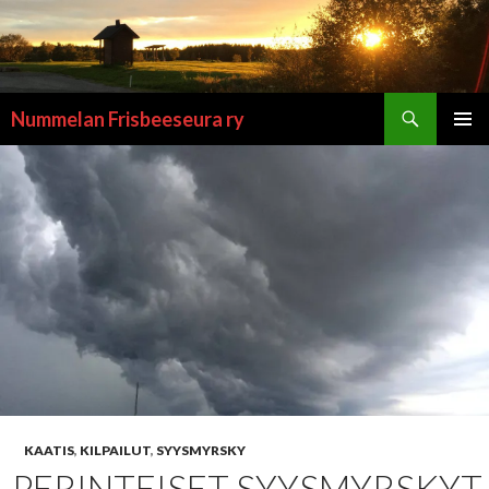
Etsi
Nummelan Frisbeeseura ry
SIIRRY
ENSISIJ
SISÄLTÖÖN
VALIKK
KAATIS
,
KILPAILUT
,
SYYSMYRSKY
PERINTEISET SYYSMYRSKYT 