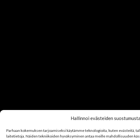
Hallinnoi evästeiden suostumust
Parhaan kokemuksen tarjoamiseksi käytämme teknologioita, kuten evästeitä, t
laitetietoja. Näiden tekniikoiden hyväksyminen antaa meille mahdollisuuden käsit