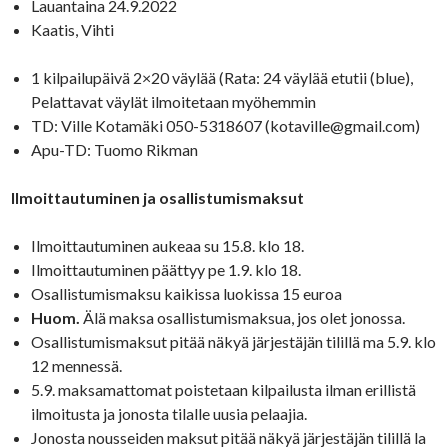
Lauantaina 24.9.2022
Kaatis, Vihti
1 kilpailupäivä 2×20 väylää (Rata: 24 väylää etutii (blue),
Pelattavat väylät ilmoitetaan myöhemmin
TD: Ville Kotamäki 050-5318607 (kotaville@gmail.com)
Apu-TD: Tuomo Rikman
Ilmoittautuminen ja osallistumismaksut
Ilmoittautuminen aukeaa su 15.8. klo 18.
Ilmoittautuminen päättyy pe 1.9. klo 18.
Osallistumismaksu kaikissa luokissa 15 euroa
Huom.
Älä maksa osallistumismaksua, jos olet jonossa.
Osallistumismaksut pitää näkyä järjestäjän tilillä ma 5.9. klo
12 mennessä.
5.9. maksamattomat poistetaan kilpailusta ilman erillistä
ilmoitusta ja jonosta tilalle uusia pelaajia.
Jonosta nousseiden maksut pitää näkyä järjestäjän tilillä la