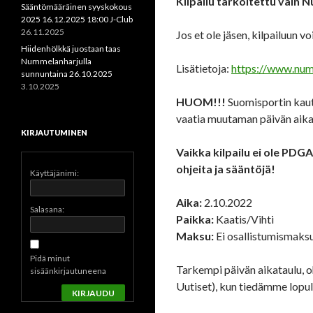
Kilpailu tarkoitettu vain 
Sääntömääräinen syyskokous
2025 16.12.2025 18:00 J-Club
26.11.2025
Jos et ole jäsen, kilpailuun v
Hiidenhölkkä juostaan taas
Nummelanharjulla
Lisätietoja:
https://www.num
sunnuntaina 26.10.2025
3.10.2025
HUOM!!!
Suomisportin kaut
vaatia muutaman päivän aika
KIRJAUTUMINEN
Vaikka kilpailu ei ole PDG
ohjeita ja sääntöjä!
Käyttäjänimi:
Aika:
2.10.2022
Salasana:
Paikka:
Kaatis/Vihti
Maksu:
Ei osallistumismaks
Pidä minut
Tarkempi päivän aikataulu, o
sisäänkirjautuneena
Uutiset), kun tiedämme lopul
KIRJAUDU