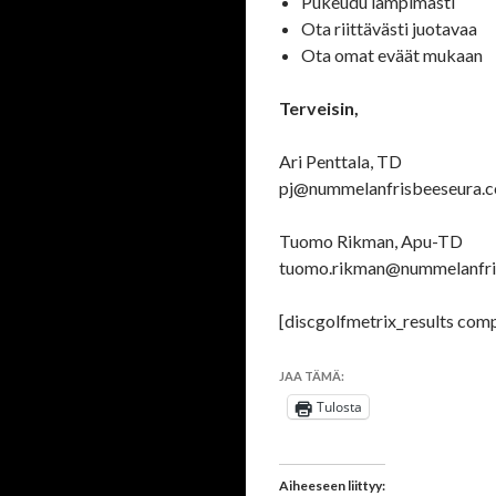
Pukeudu lämpimästi
Ota riittävästi juotavaa
Ota omat eväät mukaan
Terveisin,
Ari Penttala, TD
pj@nummelanfrisbeeseura.c
Tuomo Rikman, Apu-TD
tuomo.rikman@nummelanfris
[discgolfmetrix_results com
JAA TÄMÄ:
Tulosta
Aiheeseen liittyy