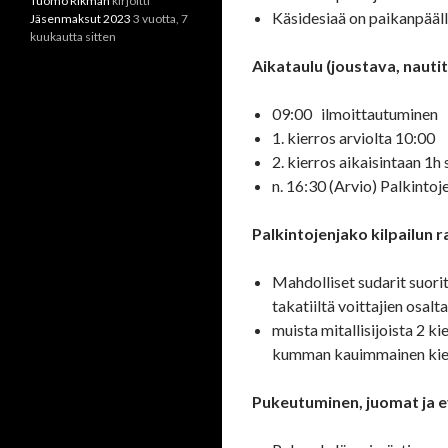
Tuomo Rikman
kirjoitti
Käsidesiaä on paikanpääl
Jäsenmaksut 2023
3 vuotta, 7
kuukautta sitten
Aikataulu (joustava, nautit
09:00 ilmoittautuminen
1. kierros arviolta 10:00
2. kierros aikaisintaan 1h 
n. 16:30 (Arvio) Palkintoj
Palkintojenjako kilpailun 
Mahdolliset sudarit suori
takatiiltä voittajien osalta
muista mitallisijoista 2 ki
kumman kauimmainen kiek
Pukeutuminen, juomat ja e