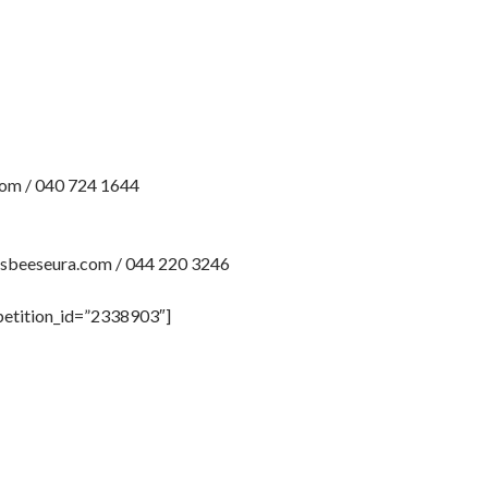
om / 040 724 1644
beeseura.com / 044 220 3246
petition_id=”2338903″]