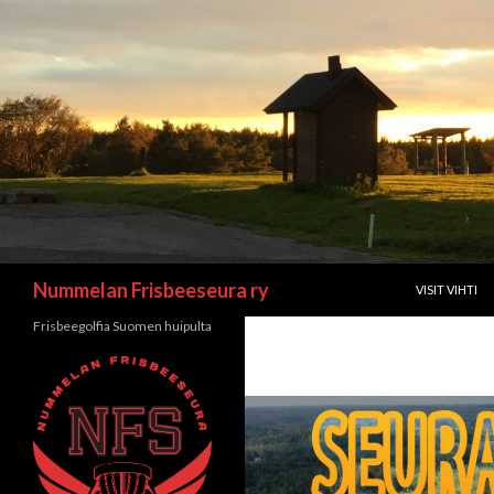
SIIRRY SISÄL
Etsi
Nummelan Frisbeeseura ry
VISIT VIHTI
Frisbeegolfia Suomen huipulta