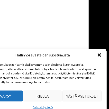
Hallinnoi evästeiden suostumusta
muksen tarjoamiseksi käytämme teknologioita, kuten evästeitä,
mme ja/tai käyttääksemme laitetietoja. Näiden tekniikoiden hyväksyminen
mahdollisuuden käsitellä tietoja, kuten selauskäyttäytymistä tai yksilöllisiä
llä sivustolla. Suostumuksen jättäminen tai peruuttaminen voi vaikuttaa
 tiettyihin ominaisuuksiin ja toimintoihin.
VÄKSY
KIELLÄ
NÄYTÄ ASETUKSET
Evästekäytäntö