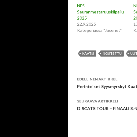
NFS
N
Seuranmestaruuskilpailu
S
2025
2
22.9.2025
1
Kategoriassa "Jäsenet"
K
KAATIS
NOSTETTU
UUT
Artikkelien
EDELLINEN ARTIKKELI
selaus
Perinteiset Syysmyrskyt Kaat
SEURAAVA ARTIKKELI
DISCATS TOUR – FINAALI 8.-9