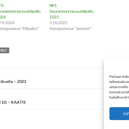
FS
NFS
euranmestaruuskilpailu
Seuranmestaruuskilpailu
024
2023
7.9.2024
3.10.2023
ategoriassa "Kilpailut"
Kategoriassa "Jäsenet"
ISET
Parhaan koke
iksella – 2022
tallentaakse
antaa meille 
tunnuksia tä
haitallisesti
.10. – KAATIS
HY