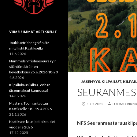
VIIMEISIMMÄT ARTIKKELIT
Joukkuefrisbeegolfin SM
mitallistit Kaatiksella
11.6.2026
Nummelan frisbeeseura ry:n
sääntömääräinen
kevätkokous 25.6.2026 18-20
4.6.2026
JÄSENYYS
,
KILPAILUT
,
KILPA
Kilpailukausi alkaa, onhan
SEURANMEST
jäsenmaksut kunnossa?
14.3.2026
Masters Tour rantautuu
13.9.2022
TUOMO RIKM
Kaatikselle 18.–19.4.2026
21.1.2026
Kaatiksen kausipelioikeudet
NFS Seuranmestaruuskilpa
vuodelle 2026
17.12.2025