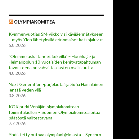
OLYMPIAKOMITEA
Kymmenvuotias SM-viikko ylsi kävijäennätykseen
– myös Ylen lähetyksillä erinomaiset katsojaluvut
5.8.2026
”Olemme uskaltaneet kokeilla” – Huuhkaja- ja
Helmaripolun 10-vuotiaiden kehitystapahtuman
tavoitteena on vahvistaa lasten osallisuutta
4.8.2026
Next Generation -purjelautailija Sofia Hämäläinen
lentää veden yllä
3.8.2026
KOK purki Venäjän olympiakomitean
toimintakiellon – Suomen Olympiakomitea pitää
päätöstä valitettavana
7.7.2026
Yhdistetty putoaa olympiaohjelmasta – Synchro