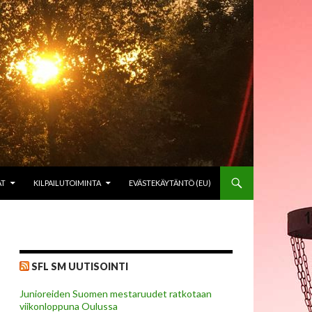
AT
KILPAILUTOIMINTA
EVÄSTEKÄYTÄNTÖ (EU)
SFL SM UUTISOINTI
Junioreiden Suomen mestaruudet ratkotaan
viikonloppuna Oulussa