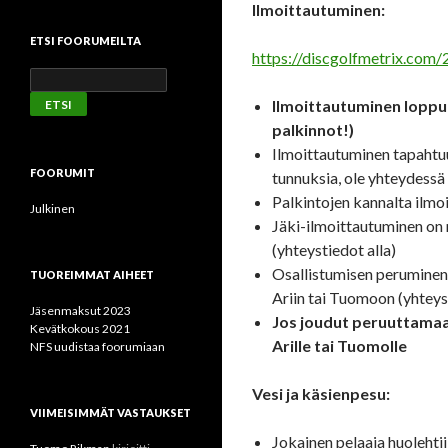
Ilmoittautuminen:
ETSI FOORUMEILTA
https://discgolfmetrix.com
Ilmoittautuminen loppuu
palkinnot!)
Ilmoittautuminen tapahtuu 
FOORUMIT
tunnuksia, ole yhteydessä 
Palkintojen kannalta ilmoi
Julkinen
Jäki-ilmoittautuminen on 
(yhteystiedot alla)
Osallistumisen peruminen 
TUOREIMMAT AIHEET
Ariin tai Tuomoon (yhteyst
Jäsenmaksut 2023
Jos joudut peruuttamaan
Kevätkokous 2021
Arille tai Tuomolle
NFS uudistaa foorumiaan
Vesi ja käsienpesu:
VIIMEISIMMÄT VASTAUKSET
Jokainen pelaaja huolehti