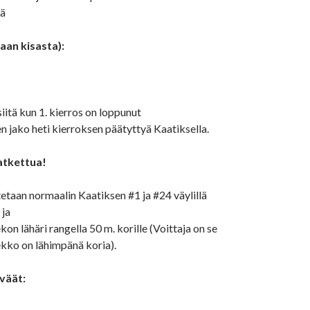
lä
aan kisasta):
siitä kun 1. kierros on loppunut
en jako heti kierroksen päätyttyä Kaatiksella.
ratkettua!
tetaan normaalin Kaatiksen #1 ja #24 väylillä
 ja
ekon lähäri rangella 50 m. korille (Voittaja on se
ko on lähimpänä koria).
väät: