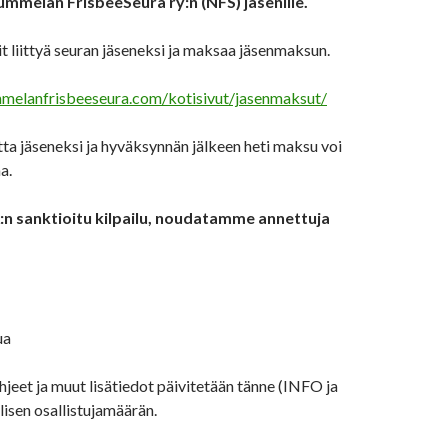
Nummelan FrisbeeSeura ry:n (NFS) jäsenille.
oit liittyä seuran jäseneksi ja maksaa jäsenmaksun.
melanfrisbeeseura.com/kotisivut/jasenmaksut/
ta jäseneksi ja hyväksynnän jälkeen heti maksu voi
a.
A:n sanktioitu kilpailu, noudatamme annettuja
ua
hjeet ja muut lisätiedot päivitetään tänne (INFO ja
lisen osallistujamäärän.