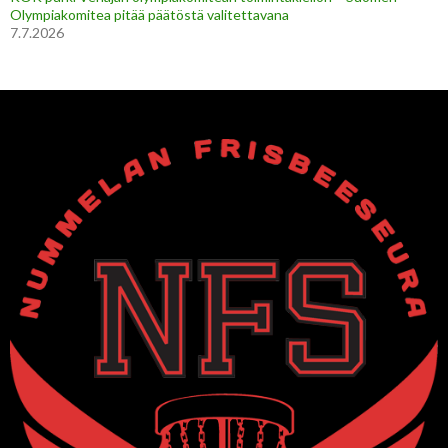
Olympiakomitea pitää päätöstä valitettavana
7.7.2026