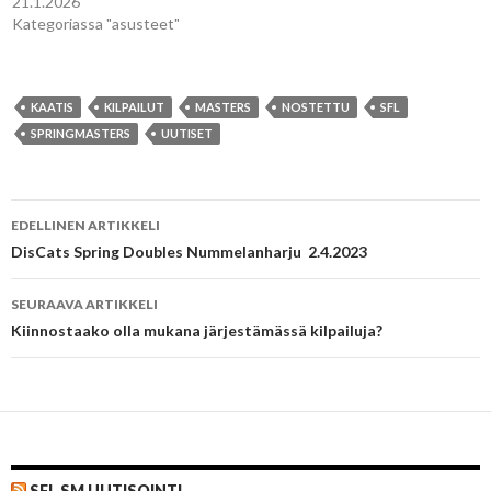
21.1.2026
Kategoriassa "asusteet"
KAATIS
KILPAILUT
MASTERS
NOSTETTU
SFL
SPRINGMASTERS
UUTISET
Artikkelien
EDELLINEN ARTIKKELI
selaus
DisCats Spring Doubles Nummelanharju 2.4.2023
SEURAAVA ARTIKKELI
Kiinnostaako olla mukana järjestämässä kilpailuja?
SFL SM UUTISOINTI