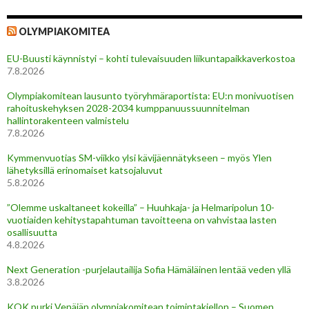
OLYMPIAKOMITEA
EU-Buusti käynnistyi – kohti tulevaisuuden liikuntapaikkaverkostoa
7.8.2026
Olympiakomitean lausunto työryhmäraportista: EU:n monivuotisen
rahoituskehyksen 2028-2034 kumppanuussuunnitelman
hallintorakenteen valmistelu
7.8.2026
Kymmenvuotias SM-viikko ylsi kävijäennätykseen – myös Ylen
lähetyksillä erinomaiset katsojaluvut
5.8.2026
”Olemme uskaltaneet kokeilla” – Huuhkaja- ja Helmaripolun 10-
vuotiaiden kehitystapahtuman tavoitteena on vahvistaa lasten
osallisuutta
4.8.2026
Next Generation -purjelautailija Sofia Hämäläinen lentää veden yllä
3.8.2026
KOK purki Venäjän olympiakomitean toimintakiellon – Suomen