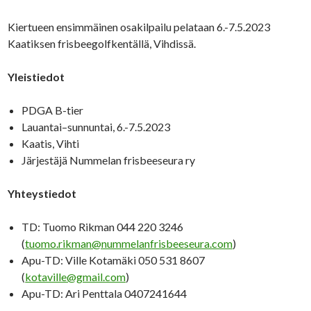
Kiertueen ensimmäinen osakilpailu pelataan 6.-7.5.2023
Kaatiksen frisbeegolfkentällä, Vihdissä.
Yleistiedot
PDGA B-tier
Lauantai–sunnuntai, 6.-7.5.2023
Kaatis, Vihti
Järjestäjä Nummelan frisbeeseura ry
Yhteystiedot
TD: Tuomo Rikman 044 220 3246
(
tuomo.rikman@nummelanfrisbeeseura.com
)
Apu-TD: Ville Kotamäki 050 531 8607
(
kotaville@gmail.com
)
Apu-TD: Ari Penttala 0407241644