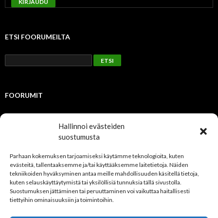
KIRJAUDU
ETSI FOORUMEILTA
FOORUMIT
Julkinen
Hallinnoi evästeiden
suostumusta
TUOREIMMAT AIHEET
Parhaan kokemuksen tarjoamiseksi käytämme teknologioita, kuten
evästeitä, tallentaaksemme ja/tai käyttääksemme laitetietoja. Näiden
Jäsenmaksut 2023
tekniikoiden hyväksyminen antaa meille mahdollisuuden käsitellä tietoja,
Kevätkokous 2021
kuten selauskäyttäytymistä tai yksilöllisiä tunnuksia tällä sivustolla.
NFS uudistaa foorumiaan
Suostumuksen jättäminen tai peruuttaminen voi vaikuttaa haitallisesti
tiettyihin ominaisuuksiin ja toimintoihin.